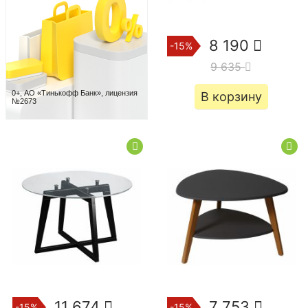
8 190
-15%
9 635
0+, АО «Тинькофф Банк», лицензия
В корзину
№2673
11 674
7 753
-15%
-15%