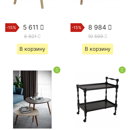
5 611
8 984
-15%
-15%
6 601
10 569
В корзину
В корзину