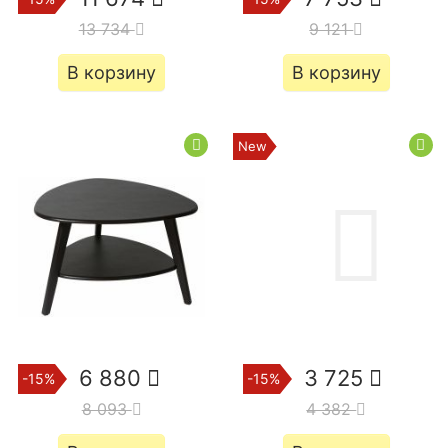
13 734
9 121
В корзину
В корзину
6 880
3 725
-15%
-15%
8 093
4 382