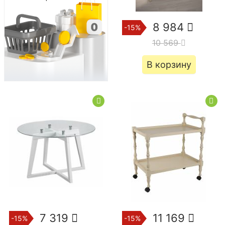
8 984
-15%
10 569
В корзину
7 319
11 169
-15%
-15%