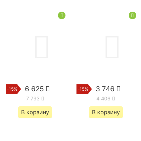
6 625
3 746
-15%
-15%
7 793
4 406
В корзину
В корзину