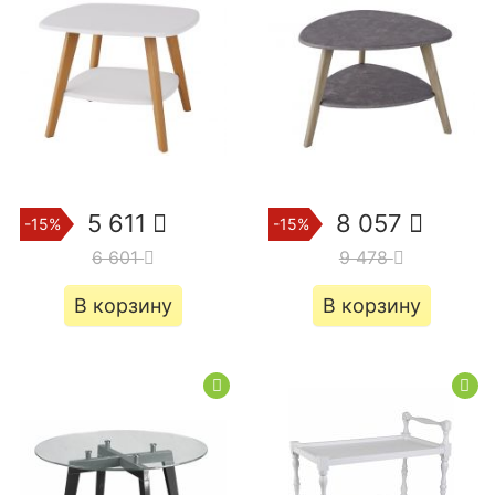
5 611
8 057
-15%
-15%
6 601
9 478
В корзину
В корзину