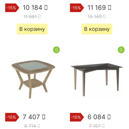
10 184
11 169
-15%
-15%
11 981
13 140
В корзину
В корзину
7 407
6 084
-15%
-15%
8 714
7 157