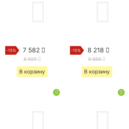
7 582
8 218
-15%
-15%
8 920
9 668
В корзину
В корзину