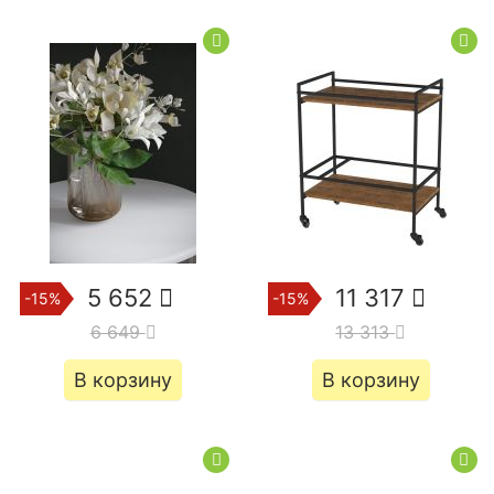
5 652
11 317
-15%
-15%
6 649
13 313
В корзину
В корзину