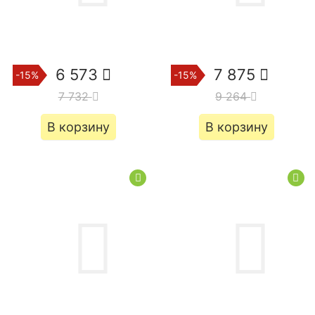
6 573
7 875
-15%
-15%
7 732
9 264
В корзину
В корзину