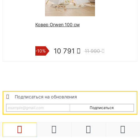
Ковер Orwen 100 см
Коврик Catian
полосатый из 
10 791
6 2
11 990
-10%
-10%
Подписаться на обновления
Подписаться