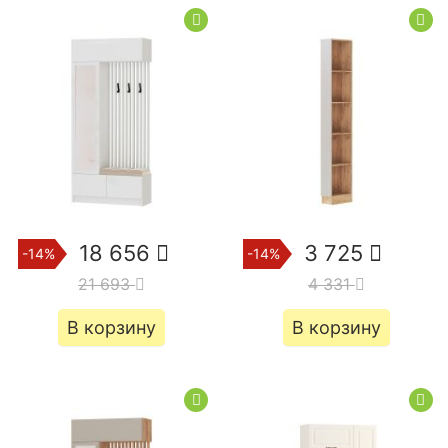
18 656
3 725
-14%
-14%
21 693
4 331
В корзину
В корзину