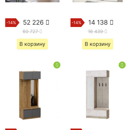
52 226
14 138
-14%
-14%
60 727
16 439
В корзину
В корзину