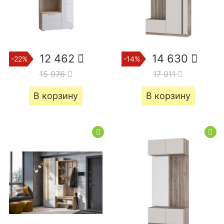
12 462
14 630
-22%
-14%
15 976
17 011
В корзину
В корзину