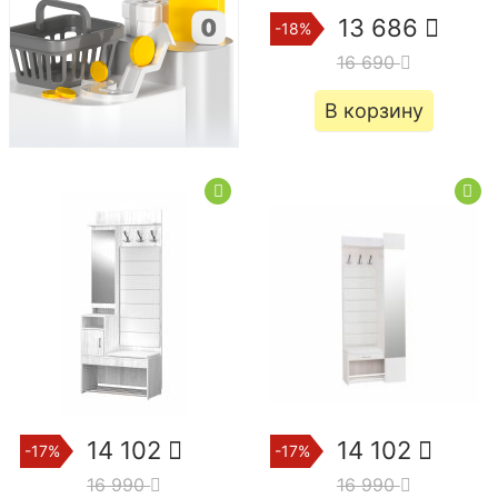
13 686
-18%
16 690
В корзину
14 102
14 102
-17%
-17%
16 990
16 990