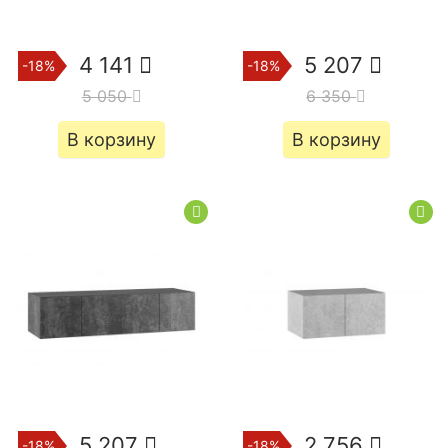
4 141
5 207
-18%
-18%
5 050
6 350
В корзину
В корзину
5 207
2 756
-18%
-18%