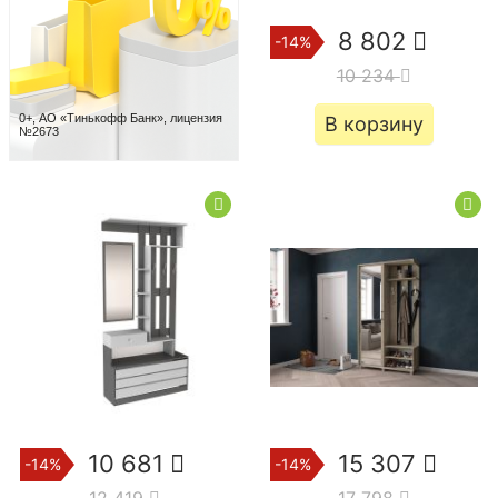
8 802
-14%
10 234
0+, АО «Тинькофф Банк», лицензия
В корзину
№2673
10 681
15 307
-14%
-14%
12 419
17 798