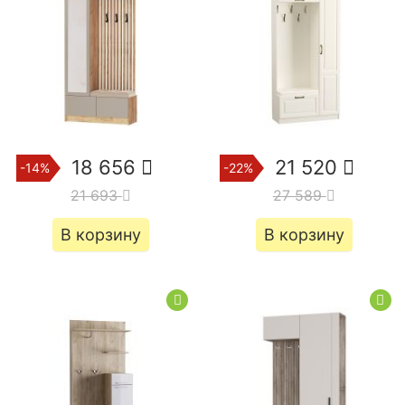
18 656
21 520
-14%
-22%
21 693
27 589
В корзину
В корзину