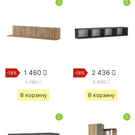
1 460
2 436
-18%
-18%
1 780
2 970
В корзину
В корзину