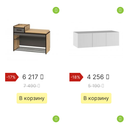
6 217
4 256
-17%
-18%
7 490
5 190
В корзину
В корзину