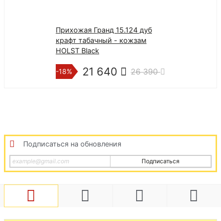
Прихожая Гранд 15.124 дуб
Прихожая Ольг
крафт табачный - кожзам
крафт золотой
HOLST Black
золотой | Тем
21 640
17 0
26 390
-18%
-17%
Подписаться на обновления
Подписаться