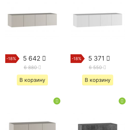
5 642
5 371
-18%
-18%
6 880
6 550
В корзину
В корзину