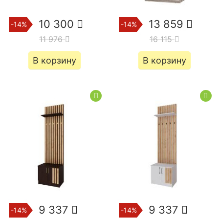
10 300
13 859
-14%
-14%
11 976
16 115
В корзину
В корзину
9 337
9 337
-14%
-14%