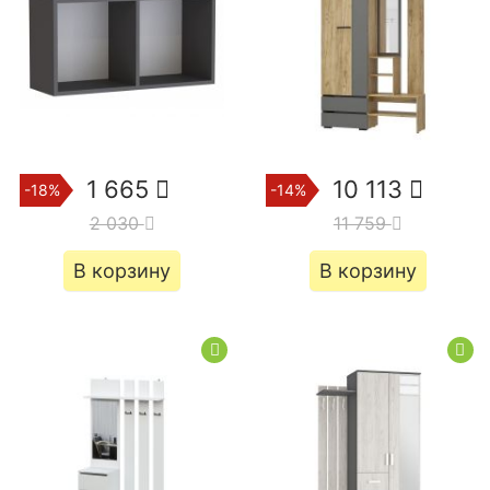
1 665
10 113
-18%
-14%
2 030
11 759
В корзину
В корзину