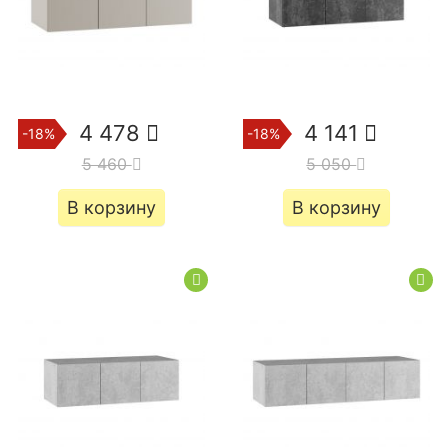
4 478
4 141
-18%
-18%
5 460
5 050
В корзину
В корзину