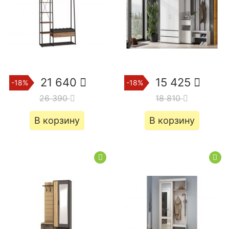
21 640
15 425
-18%
-18%
26 390
18 810
В корзину
В корзину