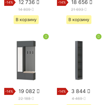
12 736
18 656
-14%
-14%
14 809
21 693
В корзину
В корзину
19 082
3 844
-14%
-14%
22 188
4 469