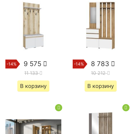
9 575
8 783
-14%
-14%
11 133
10 212
В корзину
В корзину