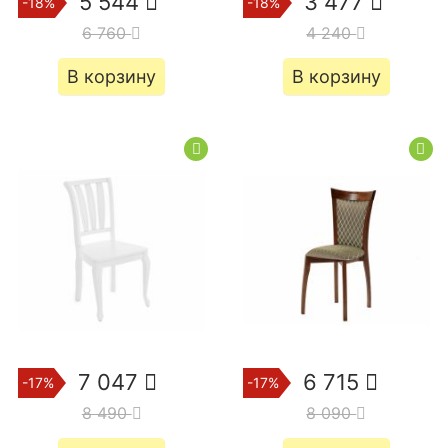
5 544
3 477
-18%
-18%
6 760
4 240
В корзину
В корзину
7 047
6 715
-17%
-17%
8 490
8 090