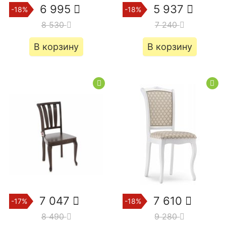
6 995
5 937
-18%
-18%
8 530
7 240
В корзину
В корзину
7 047
7 610
-17%
-18%
8 490
9 280