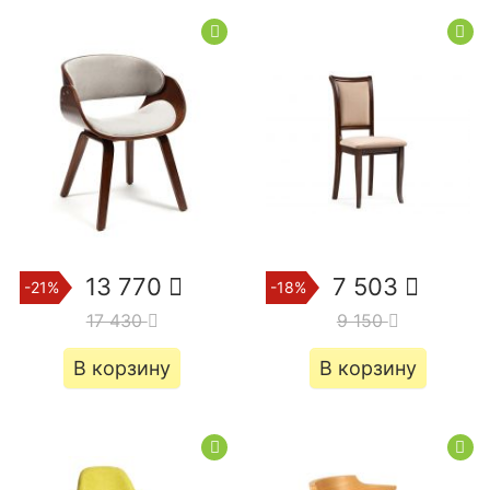
13 770
7 503
-21%
-18%
17 430
9 150
В корзину
В корзину