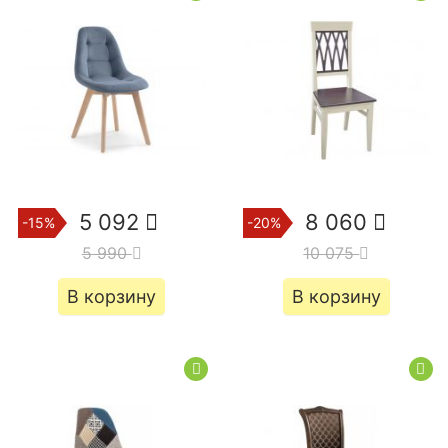
5 092
8 060
-15%
-20%
5 990
10 075
В корзину
В корзину