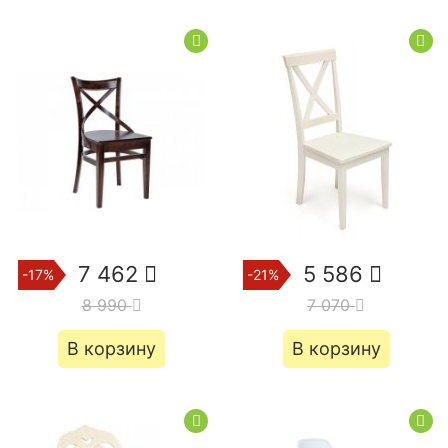
7 462
5 586
-17%
-21%
8 990
7 070
В корзину
В корзину