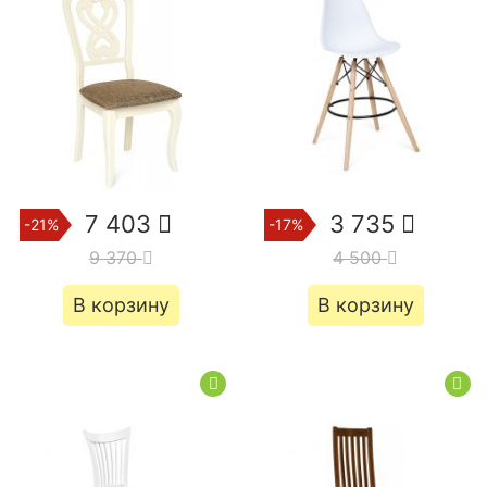
7 403
3 735
-21%
-17%
9 370
4 500
В корзину
В корзину