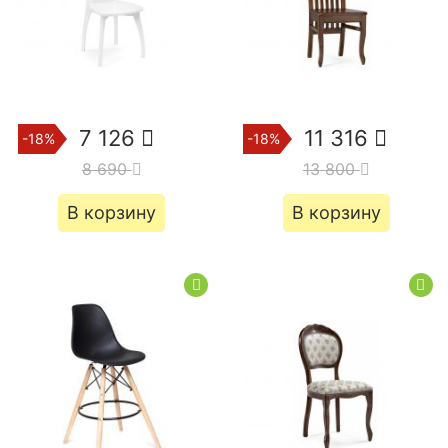
7 126
11 316
-18%
-18%
8 690
13 800
В корзину
В корзину