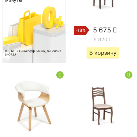
минуты
5 675
-18%
6 920
0+, АО «Тинькофф Банк», лицензия
В корзину
№2673