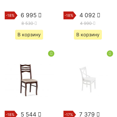
6 995
4 092
-18%
-18%
8 530
4 990
В корзину
В корзину
5 544
7 379
-18%
-17%