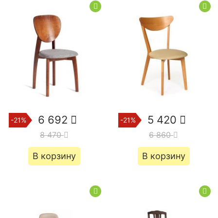
6 692
5 420
-21%
-21%
8 470
6 860
В корзину
В корзину