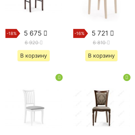
5 675
5 721
-18%
-16%
6 920
6 810
В корзину
В корзину