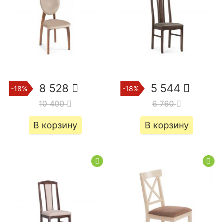
8 528
5 544
-18%
-18%
10 400
6 760
В корзину
В корзину