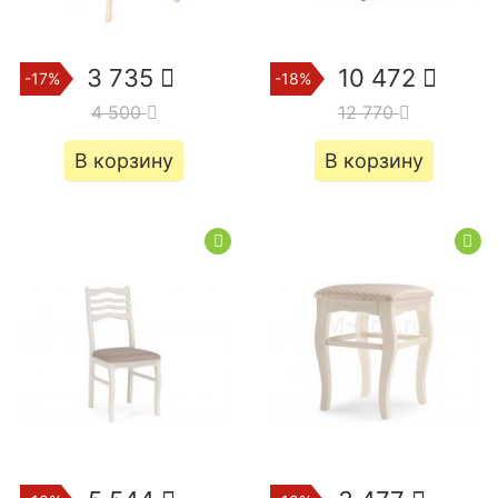
3 735
10 472
-17%
-18%
4 500
12 770
В корзину
В корзину