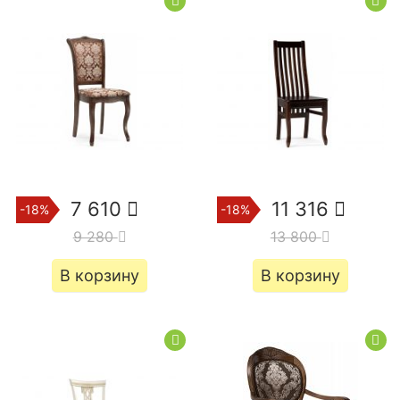
7 610
11 316
-18%
-18%
9 280
13 800
В корзину
В корзину