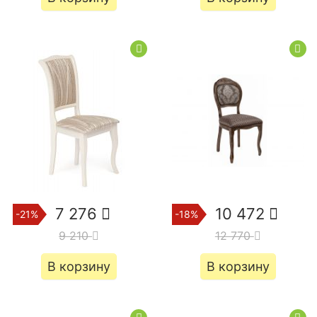
7 276
10 472
-21%
-18%
9 210
12 770
В корзину
В корзину