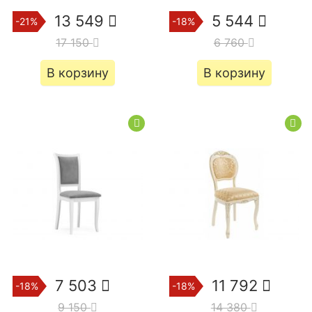
13 549
5 544
-21%
-18%
17 150
6 760
В корзину
В корзину
7 503
11 792
-18%
-18%
9 150
14 380