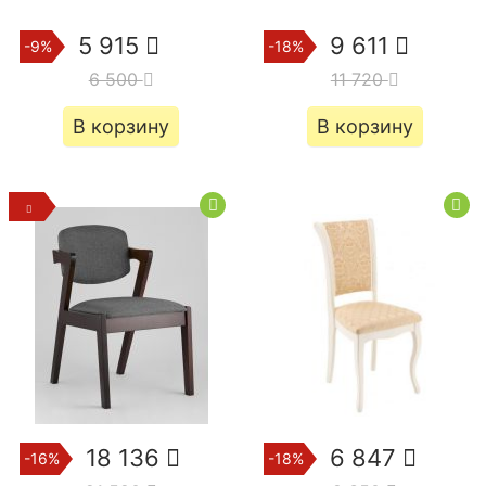
5 915
9 611
-9%
-18%
6 500
11 720
В корзину
В корзину
18 136
6 847
-16%
-18%