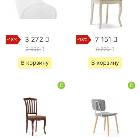
3 272
7 151
-18%
-18%
3 990
8 720
В корзину
В корзину