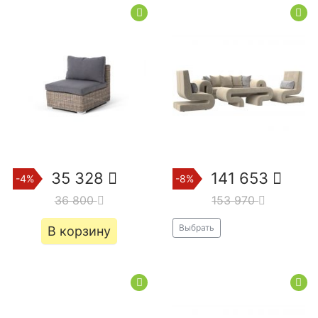
Диваны 3 метра
Артис из велюра
Атлант мини
Атланта
из бархата
зеленые
белые экокожа
зелёный бархат
Монреаль
Ливерпуль
Денвер
Лига Модерн
Прага
35 328
141 653
-4%
-8%
36 800
153 970
Выбрать
В корзину