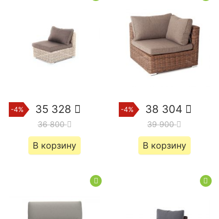
35 328
38 304
-4%
-4%
36 800
39 900
В корзину
В корзину