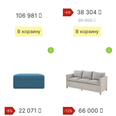
38 304
-4%
106 981
39 900
В корзину
В корзину
22 071
66 000
-8%
-12%