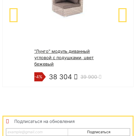
"Лунго" модуль диванный
Набор Волна-2 
угловой с подушками, цвет
кресла), велю
бежевый
38 304
141 6
39 900
-4%
-8%
Подписаться на обновления
Подписаться