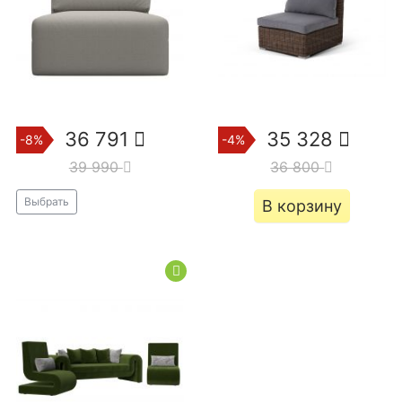
36 791
35 328
-8%
-4%
39 990
36 800
Выбрать
В корзину