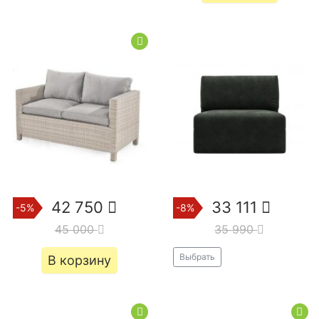
42 750
33 111
-5%
-8%
45 000
35 990
Выбрать
В корзину