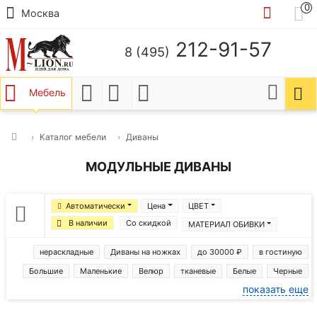
0
Москва
212-91-57
8 (495)
Мебель
Каталог мебели
Диваны
МОДУЛЬНЫЕ ДИВАНЫ
Автоматически
Цена
ЦВЕТ
В наличии
Со скидкой
МАТЕРИАЛ ОБИВКИ
нераскладные
Диваны на ножках
до 30000 ₽
в гостиную
Большие
Маленькие
Велюр
тканевые
Белые
Черные
показать еще
Зеленые
серые
Бежевые
Желтые
Коричневые
Синие
Красные
Диваны Артис
Диваны бежево-зеленые