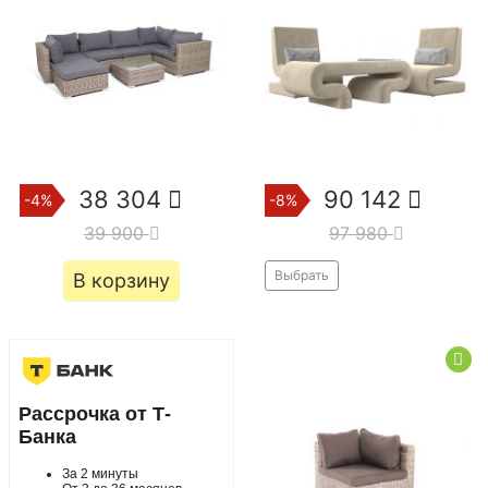
38 304
90 142
-4%
-8%
39 900
97 980
Выбрать
В корзину
Рассрочка от Т-
Банка
За 2 минуты