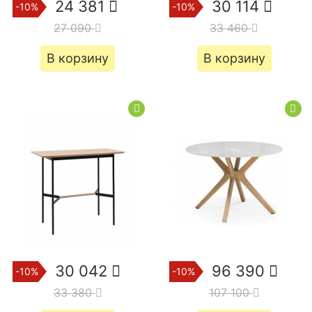
24 381
30 114
-10%
-10%
27 090
33 460
В корзину
В корзину
30 042
96 390
-10%
-10%
33 380
107 100