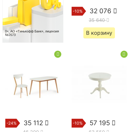
32 076
-10%
35 640
0+, АО «Тинькофф Банк», лицензия
В корзину
№2673
35 112
57 195
-24%
-10%
46 200
63 550