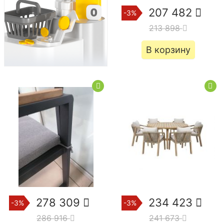
207 482
-3%
213 898
В корзину
278 309
234 423
-3%
-3%
286 916
241 673