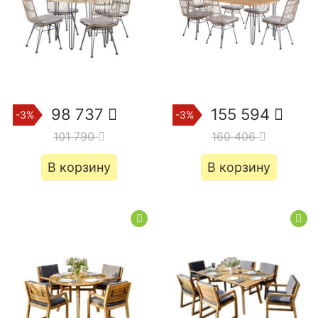
98 737
155 594
-3%
-3%
101 790
160 406
В корзину
В корзину