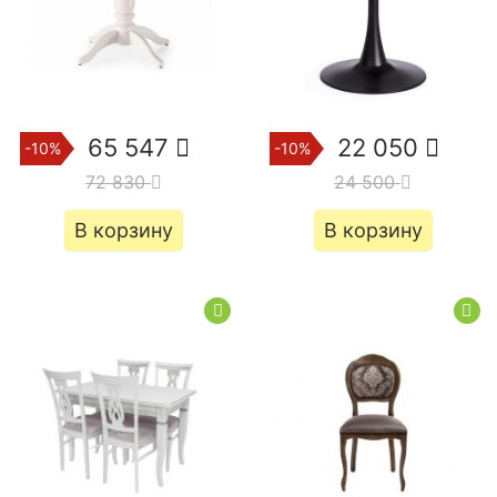
65 547
22 050
-10%
-10%
72 830
24 500
В корзину
В корзину