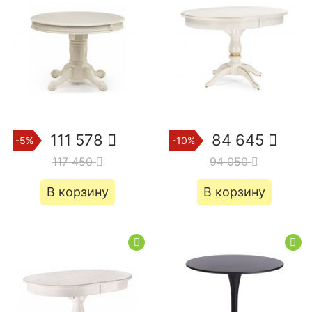
111 578
84 645
-5%
-10%
117 450
94 050
В корзину
В корзину