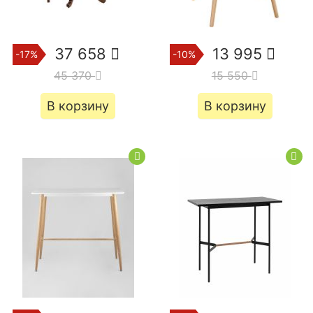
37 658
13 995
-17%
-10%
45 370
15 550
В корзину
В корзину