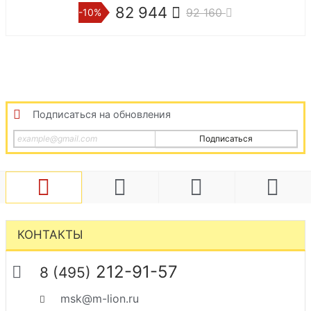
82 944
96 3
92 160
-10%
-10%
Подписаться на обновления
Подписаться
КОНТАКТЫ
212-91-57
8 (495)
msk@m-lion.ru