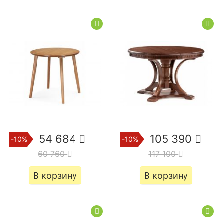
54 684
105 390
-10%
-10%
60 760
117 100
В корзину
В корзину