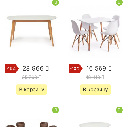
28 966
16 569
-19%
-10%
35 760
18 410
В корзину
В корзину