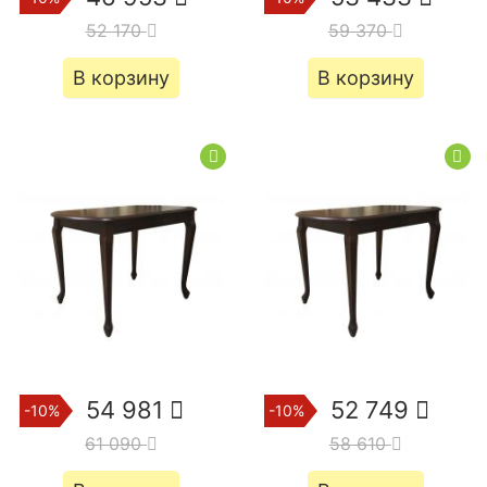
52 170
59 370
В корзину
В корзину
54 981
52 749
-10%
-10%
61 090
58 610