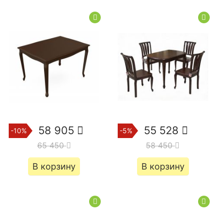
58 905
55 528
-10%
-5%
65 450
58 450
В корзину
В корзину