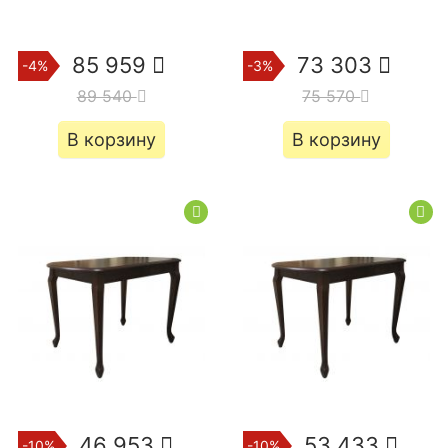
85 959
73 303
-4%
-3%
89 540
75 570
В корзину
В корзину
46 953
53 433
-10%
-10%