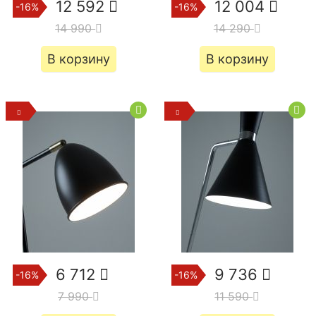
12 592
12 004
-16%
-16%
14 990
14 290
В корзину
В корзину
6 712
9 736
-16%
-16%
7 990
11 590