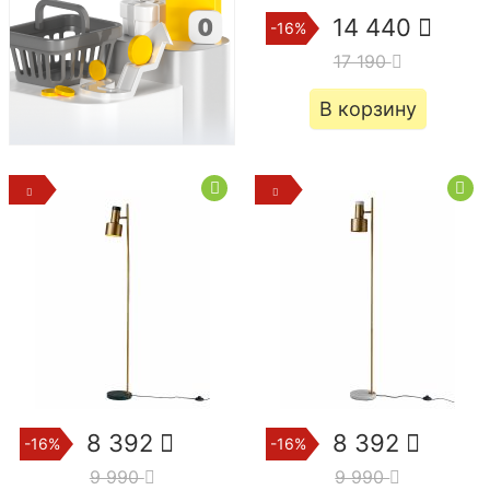
14 440
-16%
17 190
В корзину
8 392
8 392
-16%
-16%
9 990
9 990