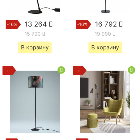
13 264
16 792
-16%
-16%
15 790
19 990
В корзину
В корзину