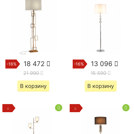
18 472
13 096
-16%
-16%
21 990
15 590
В корзину
В корзину