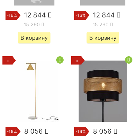
12 844
12 844
-16%
-16%
15 290
15 290
В корзину
В корзину
8 056
8 056
-16%
-16%