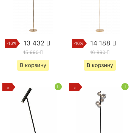
13 432
14 188
-16%
-16%
15 990
16 890
В корзину
В корзину