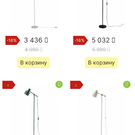
3 436
5 032
-16%
-16%
4 090
5 990
В корзину
В корзину