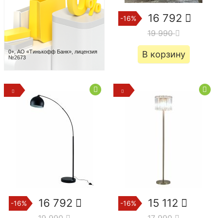
16 792
-16%
19 990
0+, АО «Тинькофф Банк», лицензия
В корзину
№2673
16 792
15 112
-16%
-16%
19 990
17 990