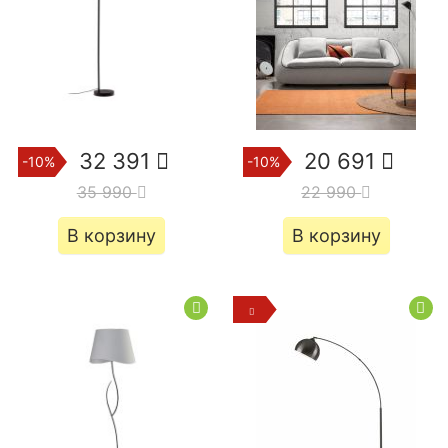
32 391
20 691
-10%
-10%
35 990
22 990
В корзину
В корзину