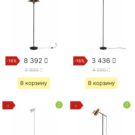
8 392
3 436
-16%
-16%
9 990
4 090
В корзину
В корзину