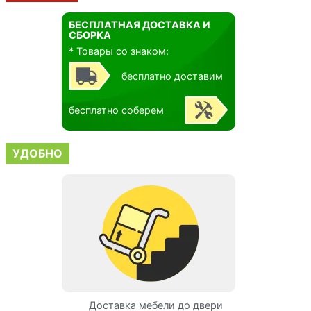
ЕНТ
БЕСПЛАТНАЯ ДОСТАВКА И
БО
СБОРКА
* Товары со знаком:
бесплатно доставим
недорогая
Работаем 
бесплатно соберем
Сотни по
УДОБНО
а заказов
Доставка мебели до двери
Сборка м