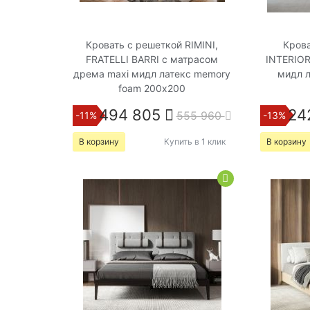
Кровать с решеткой RIMINI,
Кров
FRATELLI BARRI с матрасом
INTERIOR
дрема maxi мидл латекс memory
мидл л
foam 200х200
494 805
24
555 960
-11%
-13%
В корзину
Купить в 1 клик
В корзину