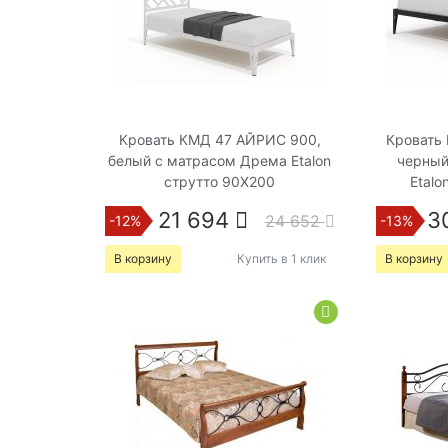
Кровать КМД 47 АЙРИС 900,
Кровать
белый с матрасом Дрема Etalon
черный
струтто 90Х200
Etalo
21 694
3
24 652
-12%
-13%
В корзину
Купить в 1 клик
В корзину