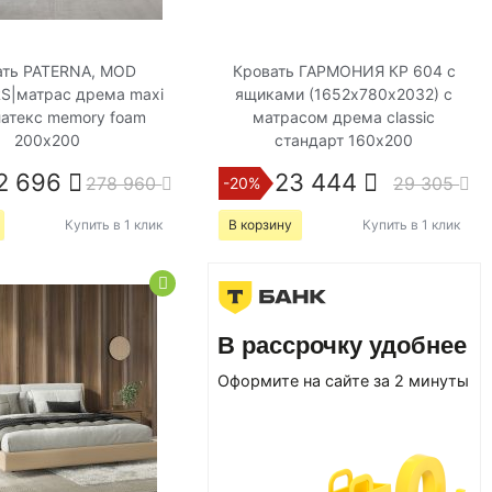
ать PATERNA, MOD
Кровать ГАРМОНИЯ КР 604 с
S|матрас дрема maxi
ящиками (1652х780х2032) с
атекс memory foam
матрасом дрема classic
200х200
стандарт 160х200
2 696
23 444
278 960
29 305
-20%
Купить в 1 клик
В корзину
Купить в 1 клик
В рассрочку удобнее
Оформите на сайте за 2 минуты