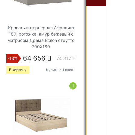
Кровать интерьерная Афродита
180, рогожка, амур бежевый с
матрасом Дрема Etalon струтто
200Х180
64 656
74 317
-13%
В корзину
Купить в 1 клик