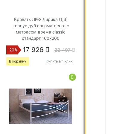
Кровать ЛК-2 Лирика (1,6)
корпус дуб сонома-венге с
матрасом дрема classic
стандарт 160х200
17 926
22 407
-20%
В корзину
Купить в 1 клик