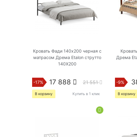
Кровать Фади 140х200 черная с
Кровать
матрасом Дрема Etalon струтто
Дрема Et
140Х200
17 888
3
21 551
-17%
-9%
В корзину
Купить в 1 клик
В корзину