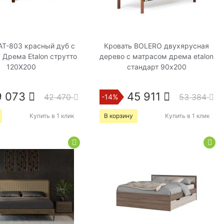
AT-803 красный дуб с
Кровать BOLERO двухярусная
 Дрема Etalon струтто
дерево с матрасом дрема etalon
120Х200
стандарт 90х200
9 073
45 911
42 470
53 384
-14%
Купить в 1 клик
В корзину
Купить в 1 клик