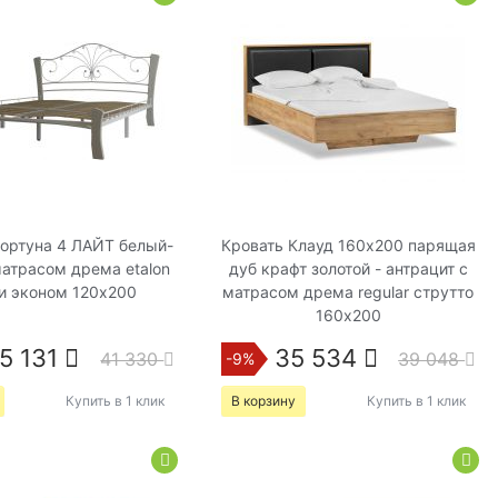
ортуна 4 ЛАЙТ белый-
Кровать Клауд 160х200 парящая
матрасом дрема etalon
дуб крафт золотой - антрацит с
и эконом 120х200
матрасом дрема regular струтто
160х200
5 131
35 534
41 330
39 048
-9%
Купить в 1 клик
В корзину
Купить в 1 клик