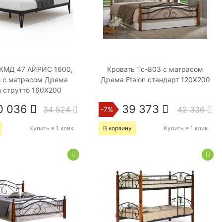
 КМД 47 АЙРИС 1600,
Кровать Tc-803 с матрасом
 с матрасом Дрема
Дрема Etalon стандарт 120Х200
n струтто 160Х200
0 036
39 373
34 524
42 336
-7%
Купить в 1 клик
В корзину
Купить в 1 клик