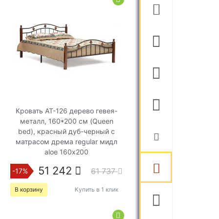
Кровать AT-126 дерево гевея-
металл, 160*200 см (Queen
bed), красный дуб-черный с
матрасом дрема regular мидл
aloe 160х200
51 242
61 737
-17%
В корзину
Купить в 1 клик