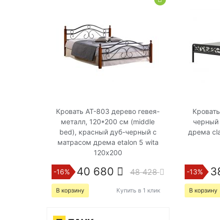
Кровать AT-803 дерево гевея-
Кроват
металл, 120*200 см (middle
черный
bed), красный дуб-черный с
дрема cl
матрасом дрема etalon 5 wita
120х200
40 680
3
48 428
-16%
-13%
В корзину
Купить в 1 клик
В корзину