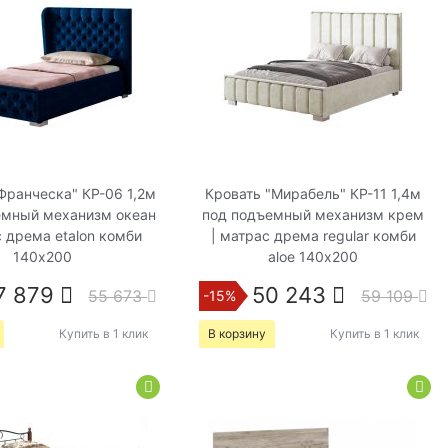
Франческа" КР-06 1,2м
Кровать "Мирабель" КР-11 1,4м
емный механизм океан
под подъемный механизм крем
с дрема etalon комби
| матрас дрема regular комби
140х200
aloe 140х200
7 879
50 243
55 673
59 109
-15%
Купить в 1 клик
В корзину
Купить в 1 клик