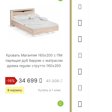
Кровать Магантия 160х200 с ПМ
парящая дуб баррик с матрасом
дрема regular струтто 160х200
34 699
41 308
-16%
В корзину
Купить в 1 клик