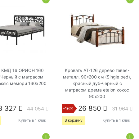
ь КМД 16 ОРИОН 160
Кровать AT-126 дерево гевея-
 Черный с матрасом
металл, 90*200 см (Single bed),
assic мемори 160х200
красный дуб-черный с
матрасом дрема etalon кокос
90х200
8 327
26 850
44 054
31 964
-16%
Купить в 1 клик
В корзину
Купить в 1 клик