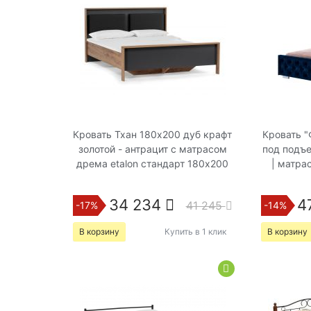
Кровать Тхан 180х200 дуб крафт
Кровать "
золотой - антрацит с матрасом
под подъ
дрема etalon стандарт 180х200
| матра
34 234
4
41 245
-17%
-14%
В корзину
Купить в 1 клик
В корзину