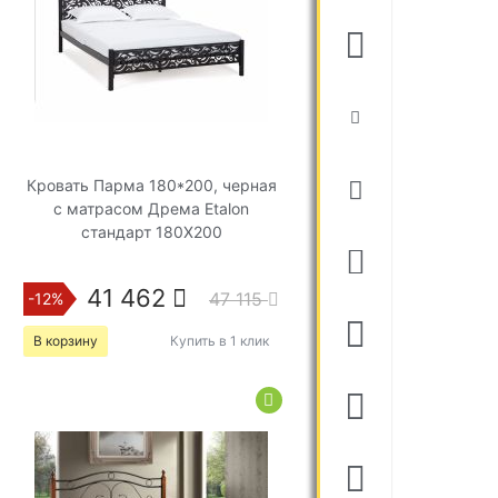
Кровать Парма 180*200, черная
с матрасом Дрема Etalon
стандарт 180Х200
41 462
47 115
-12%
В корзину
Купить в 1 клик