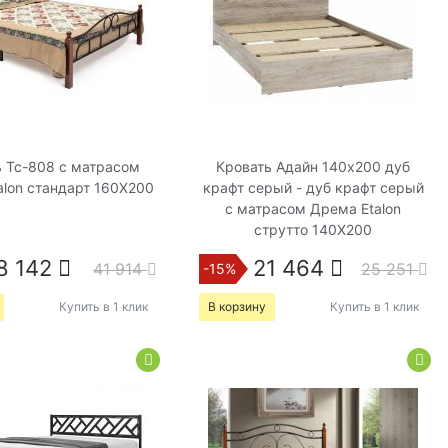
 Tc-808 с матрасом
Кровать Адайн 140х200 дуб
alon стандарт 160Х200
крафт серый - дуб крафт серый
с матрасом Дрема Etalon
струтто 140Х200
8 142
21 464
41 914
25 251
-15%
Купить в 1 клик
В корзину
Купить в 1 клик