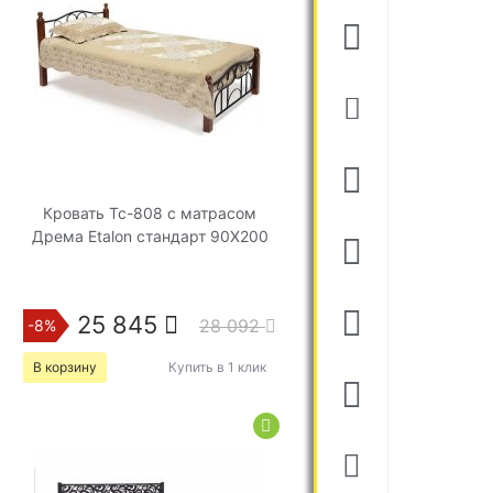
Кровать Tc-808 с матрасом
Дрема Etalon стандарт 90Х200
25 845
28 092
-8%
В корзину
Купить в 1 клик