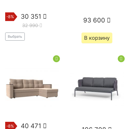
30 351
-8%
93 600
32 990
Выбрать
В корзину
40 471
-8%