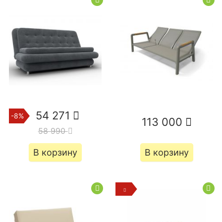
54 271
-8%
113 000
58 990
В корзину
В корзину