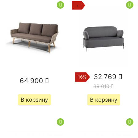
Диваны 3 метра
Артис из велюра
Атлант мини
Атланта
из бархата
зеленые
белые экокожа
зелёный бархат
Монреаль
Ливерпуль
Денвер
Лига Модерн
Прага
Прямые диваны
Угловые диваны
Раскладные диваны
Кухонные диваны
Диваны трансформеры
Модульные диваны
П-образные диваны
Кожаные диваны
Диваны-кровати
Кушетки
Детские диваны
32 769
-16%
64 900
39 010
В корзину
В корзину