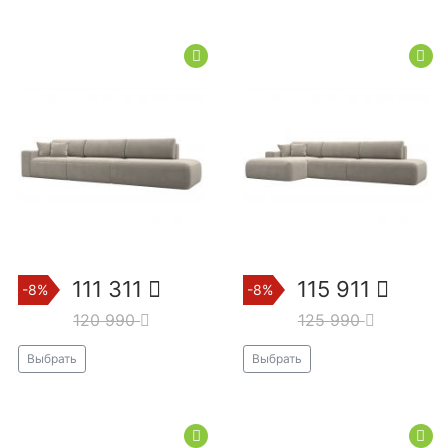
111 311
115 911
-8%
-8%
120 990
125 990
Выбрать
Выбрать