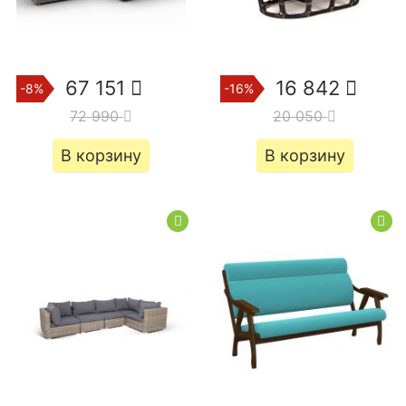
67 151
16 842
-8%
-16%
72 990
20 050
В корзину
В корзину