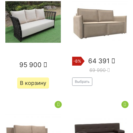
64 391
-8%
95 900
69 990
Выбрать
В корзину