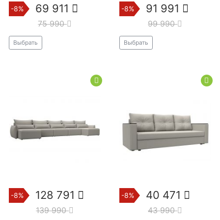
69 911
91 991
-8%
-8%
75 990
99 990
Выбрать
Выбрать
128 791
40 471
-8%
-8%
139 990
43 990