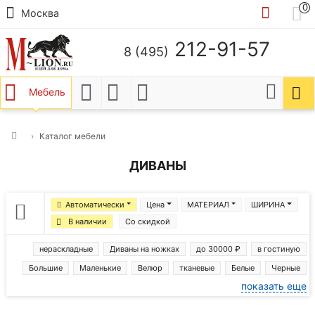
0
Москва
212-91-57
8 (495)
Мебель
Каталог мебели
ДИВАНЫ
Автоматически
Цена
МАТЕРИАЛ
ШИРИНА
В наличии
Со скидкой
нераскладные
Диваны на ножках
до 30000 ₽
в гостиную
Большие
Маленькие
Велюр
тканевые
Белые
Черные
показать еще
Зеленые
серые
Бежевые
Желтые
Коричневые
Синие
Красные
Диваны Артис
Диваны бежево-зеленые