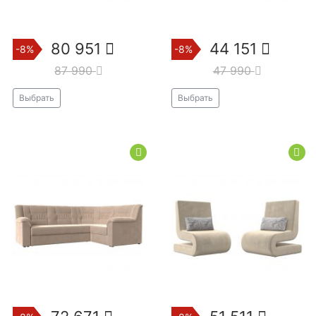
80 951
44 151
-8%
-8%
87 990
47 990
Выбрать
Выбрать