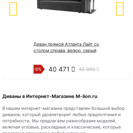
Диван прямой Атланта Лайт со
Диван кухонн
столом справа, велюр, серый
Бергамо 3-х м
серый
40 471
40 4
43 990
-8%
-8%
Диваны в Интернет-Магазине M-lion.ru
В нашем интернет-магазине представлен большой выбор
диванов, который удовлетворит любые предпочтения и
потребности. Мы предлагаем разнообразие моделей,
включая угловые, раскладные и классические, которые