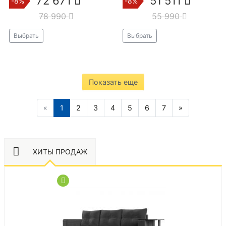
72 671
51 511
-8%
-8%
78 990
55 990
Выбрать
Выбрать
Показать еще
«
1
2
3
4
5
6
7
»
ХИТЫ ПРОДАЖ