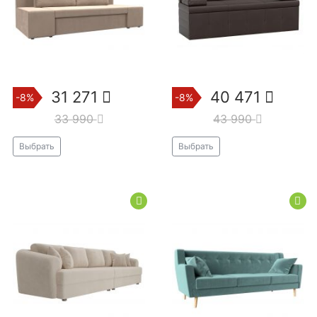
31 271
40 471
-8%
-8%
33 990
43 990
Выбрать
Выбрать