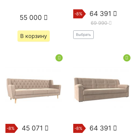
64 391
-8%
55 000
69 990
Выбрать
В корзину
45 071
64 391
-8%
-8%