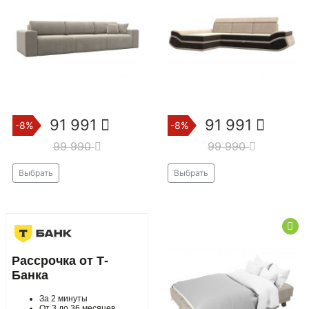
91 991
91 991
-8%
-8%
99 990
99 990
Выбрать
Выбрать
Рассрочка от Т-
Банка
За 2 минуты
От 3 до 36 месяцев