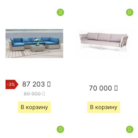
87 203
-3%
70 000
89 900
В корзину
В корзину