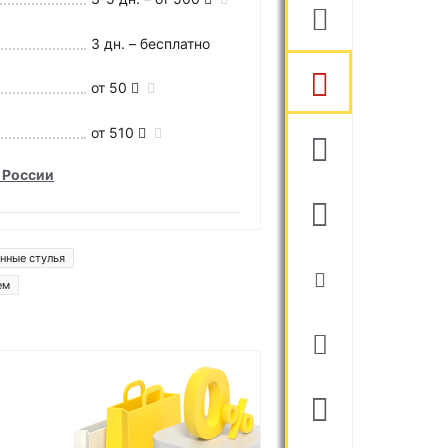
3 дн. – бесплатно
от 50
от 510
 России
нные стулья
ем