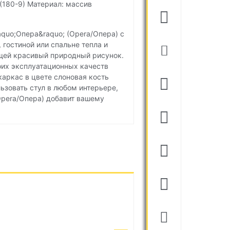
 (180-9) Материал: массив
aquo;Опера&raquo; (Opera/Опера) с
гостиной или спальне тепла и
ющей красивый природный рисунок.
оих эксплуатационных качеств
каркас в цвете слоновая кость
льзовать стул в любом интерьере,
Opera/Опера) добавит вашему