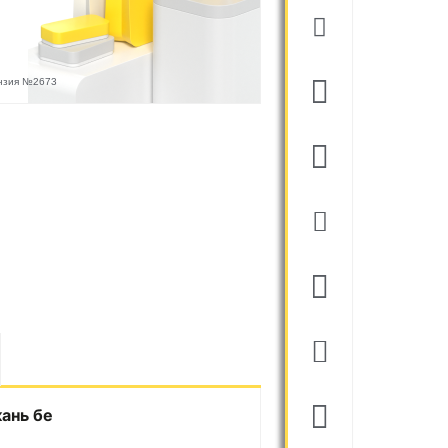
ензия №2673
кань бе