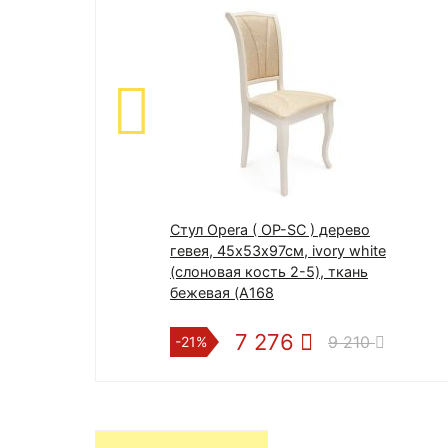
Стул Opera ( OP-SC ) дерево
гевея, 45х53х97см, ivory white
(слоновая кость 2-5), ткань
бежевая (A168
7 276
9 210
-21%