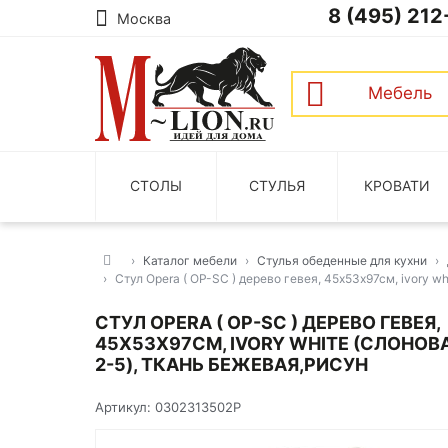
8 (495) 212
Москва
Мебель
СТОЛЫ
СТУЛЬЯ
КРОВАТИ
Каталог мебели
Стулья обеденные для кухни
Стул Opera ( OP-SC ) дерево гевея, 45х53х97см, ivory w
СТУЛ OPERA ( OP-SC ) ДЕРЕВО ГЕВЕЯ,
45Х53Х97СМ, IVORY WHITE (СЛОНОВ
2-5), ТКАНЬ БЕЖЕВАЯ,РИСУН
Артикул: 0302313502Р