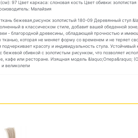
(см): 97 Цвет каркаса: слоновая кость Цвет обивки: золотистая
Производитель: Малайзия
, ткань бежевая,рисунок золотистый 180-09 Деревянный стул &l
лненный в классическом стиле, добавит вашей обеденной зоне, 
 гевеи - благородной древесины, обладающей прочностью и име
 тканью, которая не меняет форму со временем и не теряет св
и подчеркивает красоту и индивидуальность стула. Устойчивый 
я с бежевой обивкой с золотистым рисунком, что позволяет испо
ре, кафе или ресторане. Изящная модель &laquo;Опера&raquo; (
 и великолепи