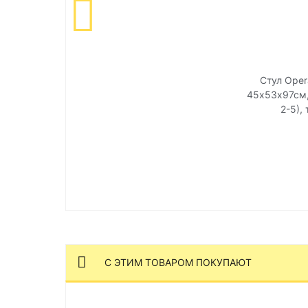
Стул Oper
45х53х97см, 
2-5),
С ЭТИМ ТОВАРОМ ПОКУПАЮТ