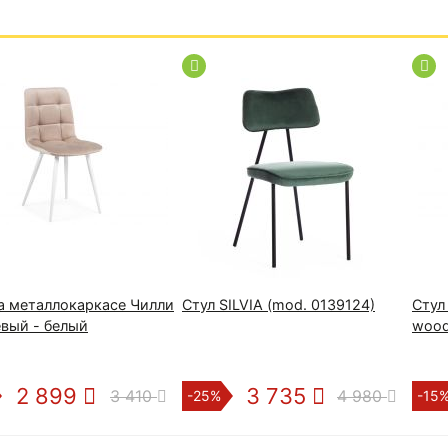
а металлокаркасе Чилли
Стул SILVIA (mod. 0139124)
Стул 
вый - белый
woo
2 899
3 735
3 410
4 980
-25%
-15