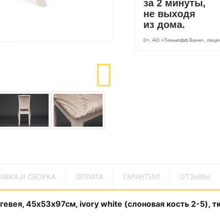
за 2 минуты,
не выходя
из дома.
0+, АО «Тинькофф Банк», лиц
АВКА И СБОРКА
ОПЛАТА
ГАРАНТИИ
ОТЗЫВЫ
евея, 45х53х97см, ivory white (слоновая кость 2-5), т