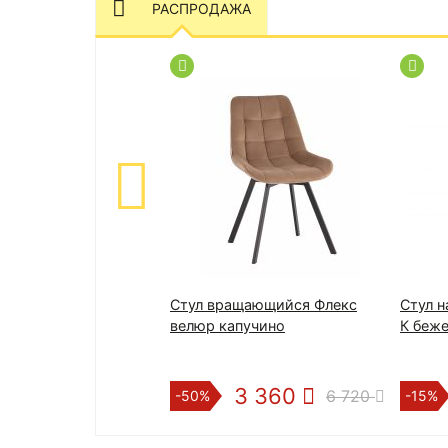
РАСПРОДАЖА
Стул вращающийся Флекс
Стул н
велюр капучино
К беже
3 360
6 720
-50%
-15%