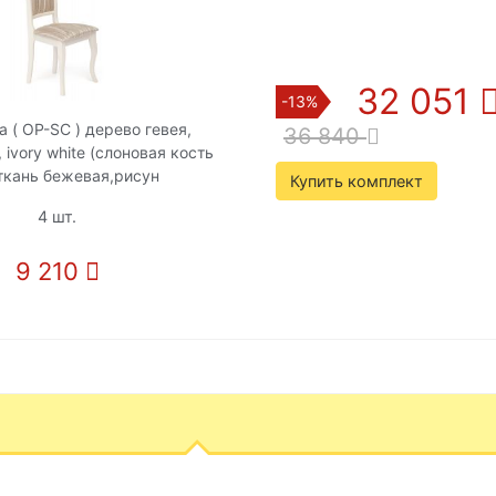
32 051
-13%
a ( OP-SC ) дерево гевея,
36 840
ivory white (слоновая кость
 ткань бежевая,рисун
Купить комплект
4 шт.
9 210