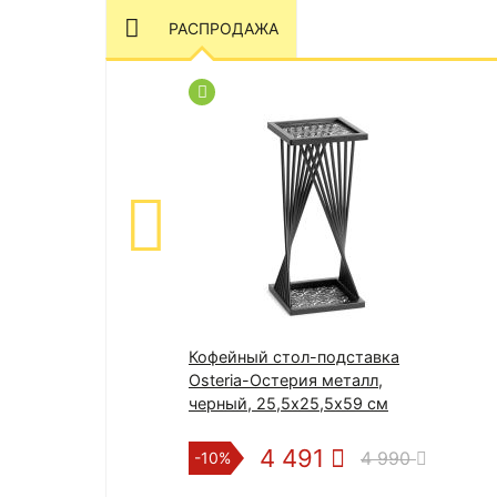
РАСПРОДАЖА
Кофейный стол-подставка
Osteria-Остерия металл,
черный, 25,5х25,5х59 см
4 491
4 990
-10%