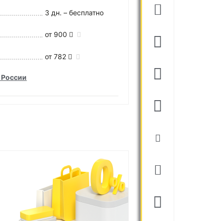
3 дн. – бесплатно
от 900
от 782
 России