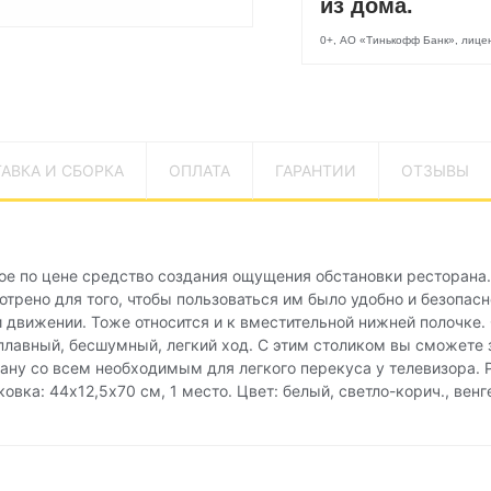
из дома.
0+, АО «Тинькофф Банк», лиц
АВКА И СБОРКА
ОПЛАТА
ГАРАНТИИ
ОТЗЫВЫ
е по цене средство создания ощущения обстановки ресторана.
трено для того, чтобы пользоваться им было удобно и безопасн
 движении. Тоже относится и к вместительной нижней полочке.
плавный, бесшумный, легкий ход. С этим столиком вы сможете 
ану со всем необходимым для легкого перекуса у телевизора. Ра
овка: 44х12,5х70 см, 1 место. Цвет: белый, светло-корич., венге