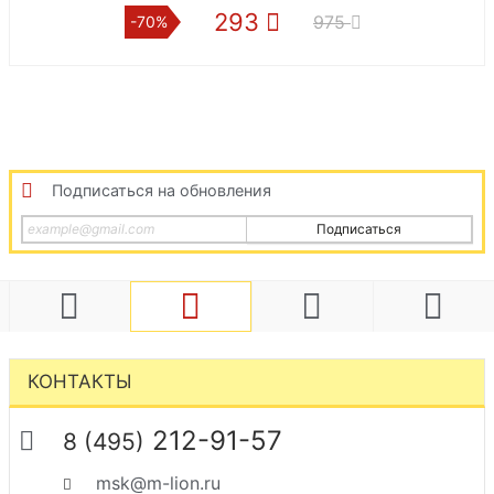
293
2 8
975
-70%
-15%
Подписаться на обновления
Подписаться
КОНТАКТЫ
212-91-57
8 (495)
msk@m-lion.ru