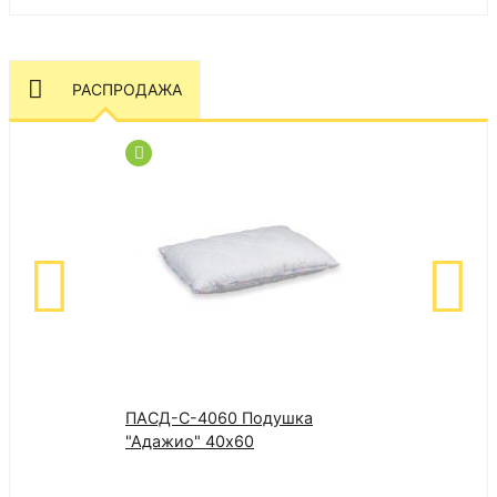
РАСПРОДАЖА
ПАСД-С-4060 Подушка
Стул на метал
"Адажио" 40х60
К бежевый - б