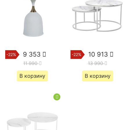
9 353
10 913
-22%
-22%
11 990
13 990
В корзину
В корзину