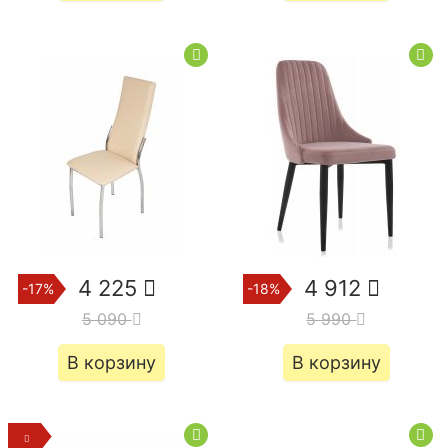
4 225
4 912
-17%
-18%
5 090
5 990
В корзину
В корзину