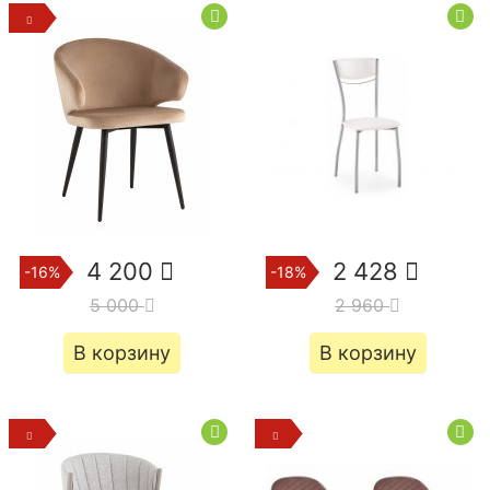
4 200
2 428
-16%
-18%
5 000
2 960
В корзину
В корзину