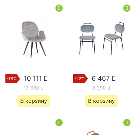
10 111
6 467
-18%
-22%
12 330
8 290
В корзину
В корзину