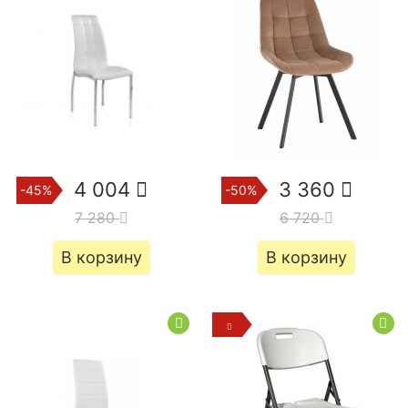
4 004
3 360
-45%
-50%
7 280
6 720
В корзину
В корзину