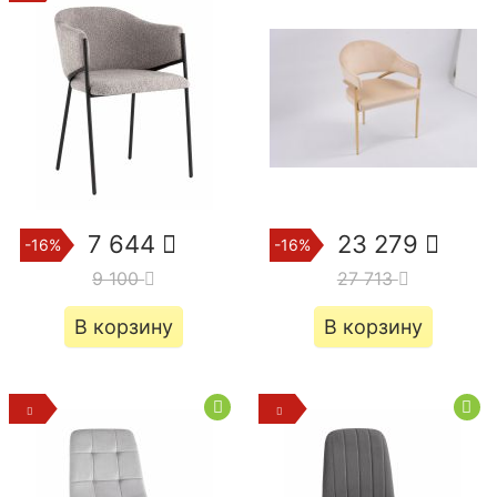
7 644
23 279
-16%
-16%
9 100
27 713
В корзину
В корзину