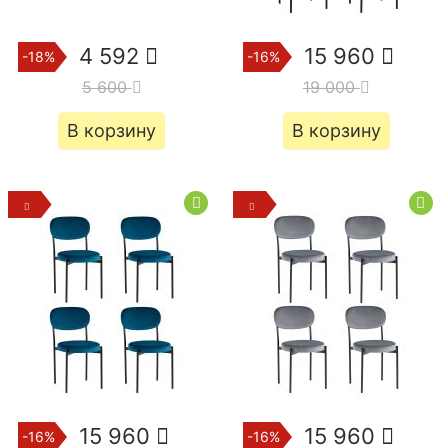
4 592
15 960
-18%
-16%
5 600
19 000
В корзину
В корзину
15 960
15 960
-16%
-16%