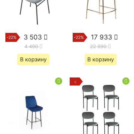
3 503
17 933
-22%
-22%
4 490
22 990
В корзину
В корзину