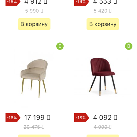
4 912
4 553
-18%
-16%
5 990
5 420
В корзину
В корзину
17 199
4 092
-16%
-18%
20 475
4 990