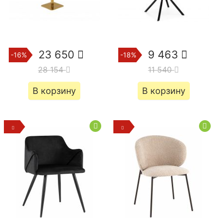
23 650
9 463
-16%
-18%
28 154
11 540
В корзину
В корзину