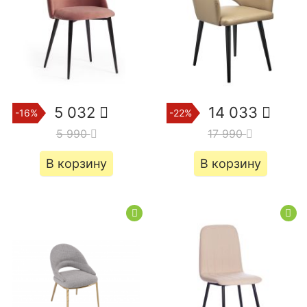
5 032
14 033
-16%
-22%
5 990
17 990
В корзину
В корзину