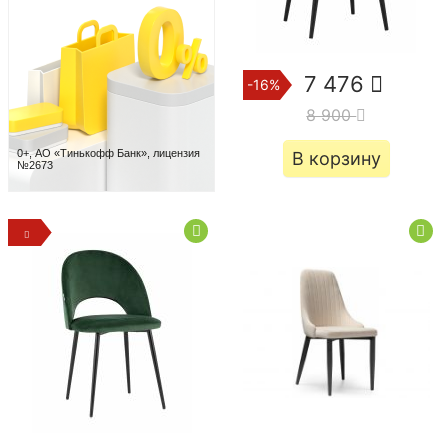
7 476
-16%
8 900
0+, АО «Тинькофф Банк», лицензия
В корзину
№2673