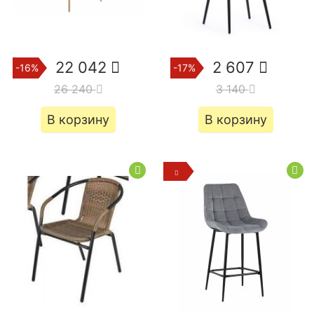
22 042
2 607
-16%
-17%
26 240
3 140
В корзину
В корзину