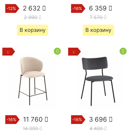
2 632
6 359
-12%
-16%
2 990
7 570
В корзину
В корзину
11 760
3 696
-16%
-16%
14 000
4 400