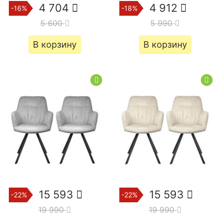
4 704
4 912
-16%
-18%
5 600
5 990
В корзину
В корзину
15 593
15 593
-22%
-22%
19 990
19 990