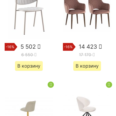
5 502
14 423
-16%
-16%
6 550
17 170
В корзину
В корзину