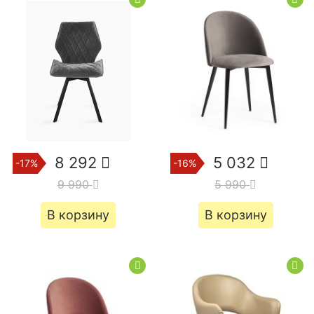
8 292
5 032
-17%
-16%
9 990
5 990
В корзину
В корзину