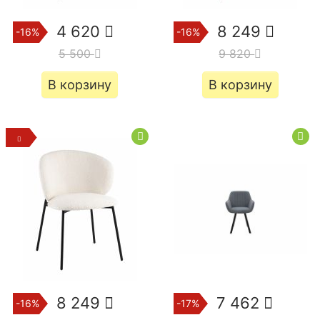
4 620
8 249
-16%
-16%
5 500
9 820
В корзину
В корзину
8 249
7 462
-16%
-17%