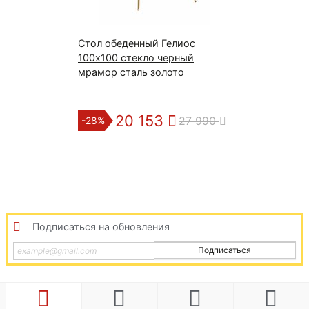
Стол обеденный Гелиос
РАУНД стол к
100х100 стекло черный
раздвижной со
мрамор сталь золото
137х100 | см |
20 153
10 
27 990
-28%
-25%
Подписаться на обновления
Подписаться