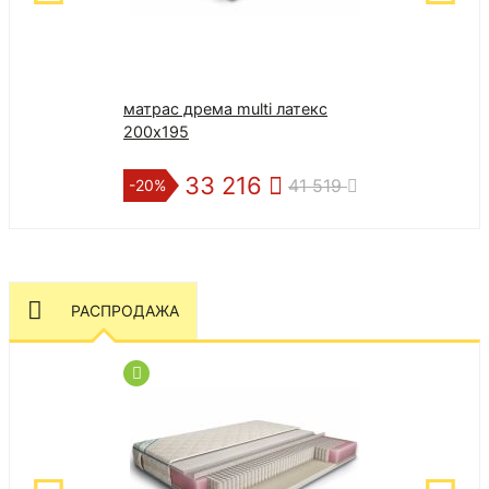
матрас дрема multi латекс
матрас дрема m
200х195
200х200
33 216
33 
41 519
-20%
-20%
РАСПРОДАЖА