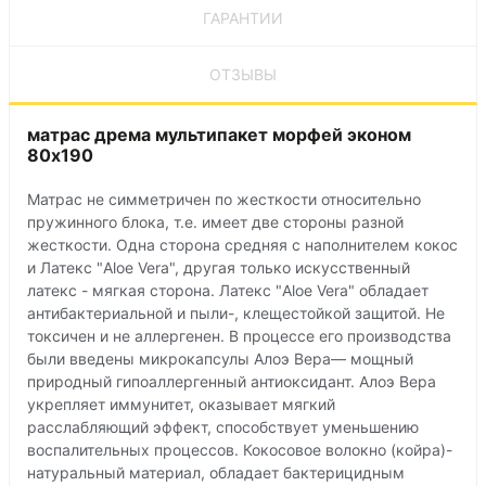
ГАРАНТИИ
ОТЗЫВЫ
матрас дрема мультипакет морфей эконом
80х190
Матрас не симметричен по жесткости относительно
пружинного блока, т.е. имеет две стороны разной
жесткости. Одна сторона средняя с наполнителем кокос
и Латекс "Aloe Vera", другая только искусственный
латекс - мягкая сторона. Латекс "Aloe Vera" обладает
антибактериальной и пыли-, клещестойкой защитой. Не
токсичен и не аллергенен. В процессе его производства
были введены микрокапсулы Алоэ Вера— мощный
природный гипоаллергенный антиоксидант. Алоэ Вера
укрепляет иммунитет, оказывает мягкий
расслабляющий эффект, способствует уменьшению
воспалительных процессов. Кокосовое волокно (койра)-
натуральный материал, обладает бактерицидным