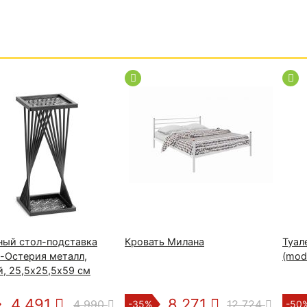
ный стол-подставка
Кровать Милана
Туал
a-Остерия металл,
(mod
, 25,5х25,5х59 см
4 491
8 271
4 990
12 724
-35%
-50