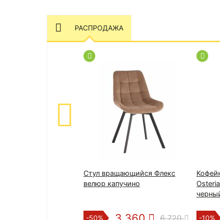
РАСПРОДАЖА
Стул вращающийся Флекс
Кофей
велюр капучино
Osteri
черный
3 360
6 720
-50%
-10%