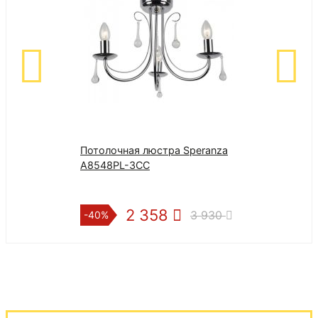
Потолочная люстра Speranza
Стул DC2-001
A8548PL-3CC
2 358
3 
3 930
-40%
-40%