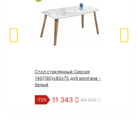
Стол стеклянный Серсея
80 180х220 "El
140(180)х80х75 дуб монтана -
ультрастеп П
белый
Марианна
11 343
4
40 510
-72%
-30%