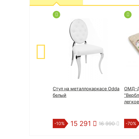
Стул на металлокаркасе Odda
ОМД-Д
белый
"Верб
легкое
15 291
16 990
-10%
-70%