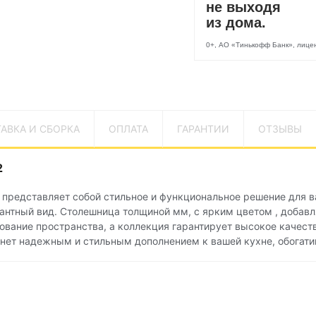
не выходя
из дома.
0+, АО «Тинькофф Банк», лиц
АВКА И СБОРКА
ОПЛАТА
ГАРАНТИИ
ОТЗЫВЫ
2
 представляет собой стильное и функциональное решение для в
егантный вид. Столешница толщиной мм, с ярким цветом , добав
ование пространства, а коллекция гарантирует высокое качеств
анет надежным и стильным дополнением к вашей кухне, обогати