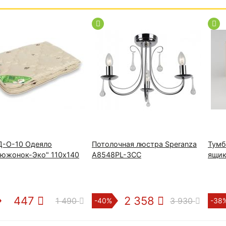
-О-10 Одеяло
Потолочная люстра Speranza
Тумб
люжонок-Эко" 110х140
A8548PL-3CC
ящик
447
2 358
1 490
3 930
-40%
-38