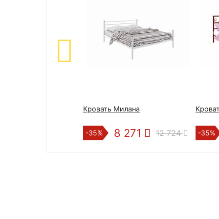
Кровать Милана
Кроват
8 271
12 724
-35%
-35%