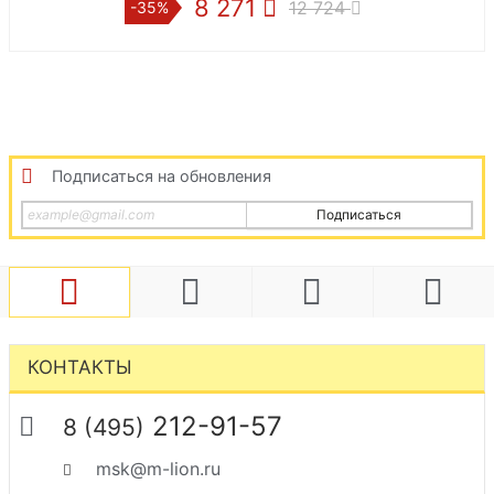
8 271
9 9
12 724
-35%
-35%
Подписаться на обновления
Подписаться
КОНТАКТЫ
212-91-57
8 (495)
msk@m-lion.ru