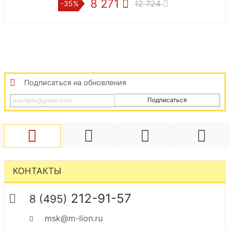
8 271
9 9
12 724
-35%
-35%
Подписаться на обновления
Подписаться
КОНТАКТЫ
212-91-57
8 (495)
msk@m-lion.ru