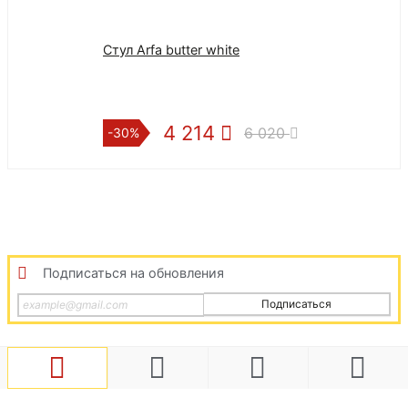
Стул Arfa butter white
РАУНД стол к
раздвижной со
137х100 | см |
4 214
10 
6 020
-30%
-25%
Подписаться на обновления
Подписаться