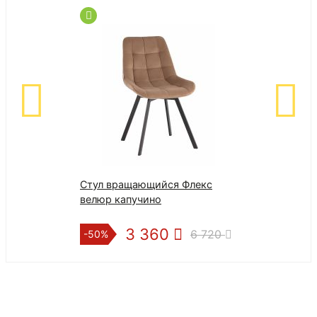
Стул вращающийся Флекс
Стул SILVIA (m
велюр капучино
3 360
3 7
6 720
-50%
-25%