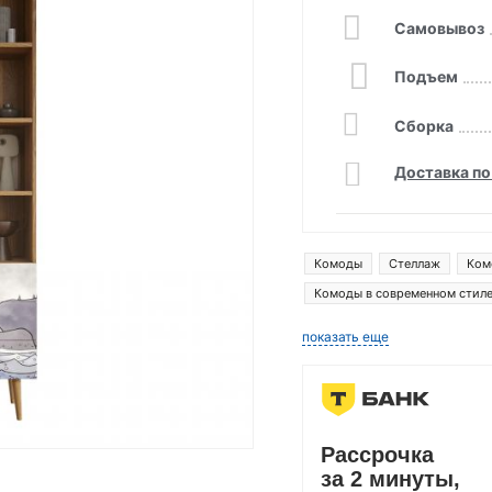
Самовывоз
Подъем
Сборка
Доставка по
Комоды
Стеллаж
Ком
Комоды в современном стил
Комоды 40 см глубина
Ко
показать еще
Комоды в скандинавском сти
Рассрочка
за 2 минуты,