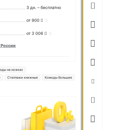
3 дн. – бесплатно
от 900
от 3 006
 России
оды на ножках
е
Стеллажи книжные
Комоды большие
моды 80 см ширина
ле