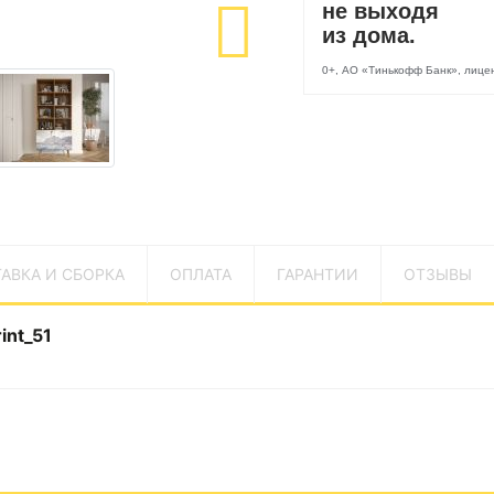
не выходя
из дома.
0+, АО «Тинькофф Банк», лиц
АВКА И СБОРКА
ОПЛАТА
ГАРАНТИИ
ОТЗЫВЫ
int_51