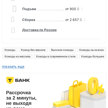
Подъем
от 900
Сборка
от 2 657
Доставка по России
Комоды
Комод без зеркала
Высокие комоды
Комоды на ножках
Комоды из массива
Комоды в современном стиле
Комоды большие
Комоды 40 см глубина
Комоды 80 см ширина
показать еще
Комоды в скандинавском стиле
Рассрочка
за 2 минуты,
не выходя