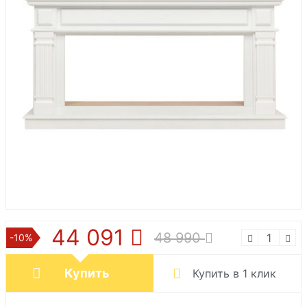
44 091
48 990
-10%
Купить
Купить в 1 клик