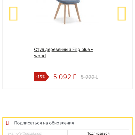
Стул деревянный Filip blue -
Зеркало навес
wood
(Белый ясень)
5 092
3 9
5 990
-15%
-15%
Подписаться на обновления
Подписаться