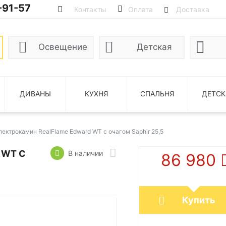
-91-57
Контакты
Оплата
Доставка
Освещение
Детская
ДИВАНЫ
КУХНЯ
СПАЛЬНЯ
ДЕТСК
лектрокамин RealFlame Edward WT с очагом Saphir 25,5
 WT С
В наличии
86 980
Купить