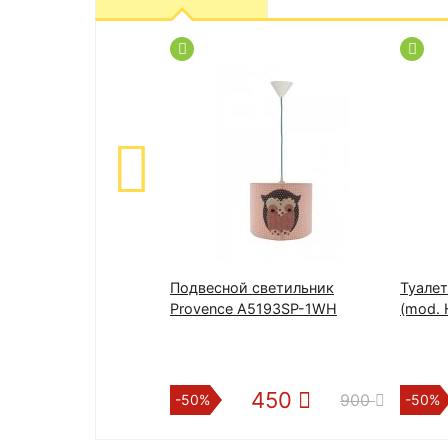
Подвесной светильник
Туале
Provence A5193SP-1WH
(mod. 
450
900
-50%
-50%