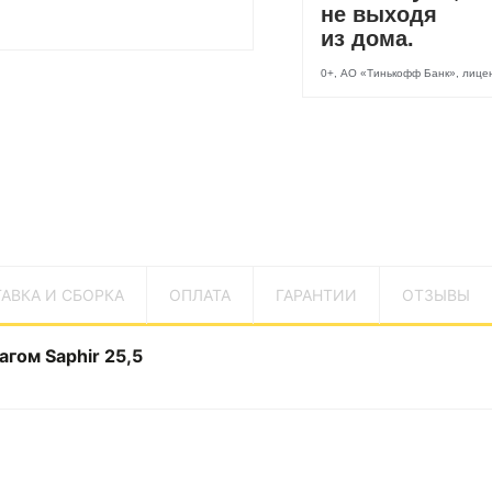
не выходя
из дома.
0+, АО «Тинькофф Банк», лиц
АВКА И СБОРКА
ОПЛАТА
ГАРАНТИИ
ОТЗЫВЫ
гом Saphir 25,5