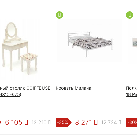
тный столик COIFFEUSE
Кровать Милана
Полк
HX15-075)
18 Р
6 105
8 271
12 210
12 724
-35%
-30