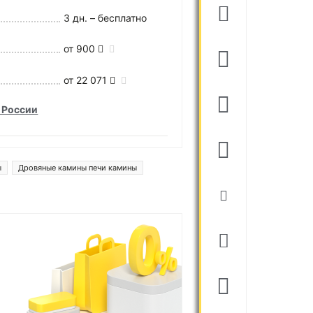
3 дн. – бесплатно
от 900
от 22 071
 России
ы
Дровяные камины печи камины