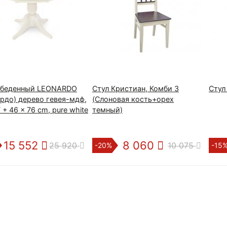
обеденный LEONARDO
Стул Кристиан, Комби 3
Стул 
рдо) дерево гевея-мдф,
(Слоновая кость+орех
7 + 46 x 76 cm, pure white
темный)
15 552
8 060
25 920
10 075
-20%
-15