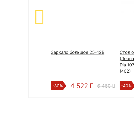
Зеркало большое 25-12B
Стол 
(Леона
Dia 10
(402)
4 522
6 460
-30%
-40%