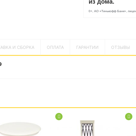
из дома.
0+, АО «Тинькофф Банк», лиц
АВКА И СБОРКА
ОПЛАТА
ГАРАНТИИ
ОТЗЫВЫ
9