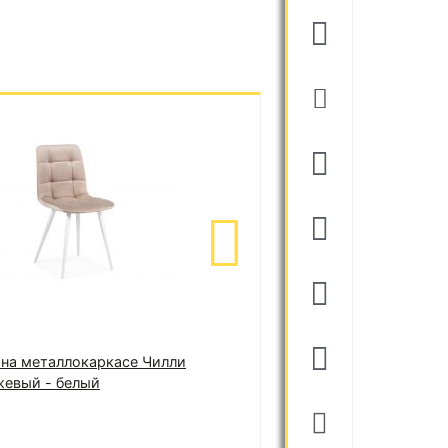
 на металлокаркасе Чилли
Банкетка Венера черная
Сту
жевый - белый