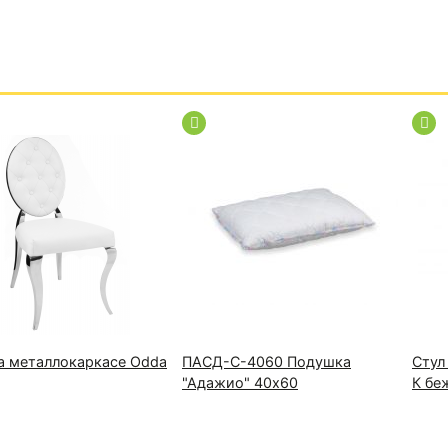
а металлокаркасе Odda
ПАСД-С-4060 Подушка
Стул
"Адажио" 40х60
К бе