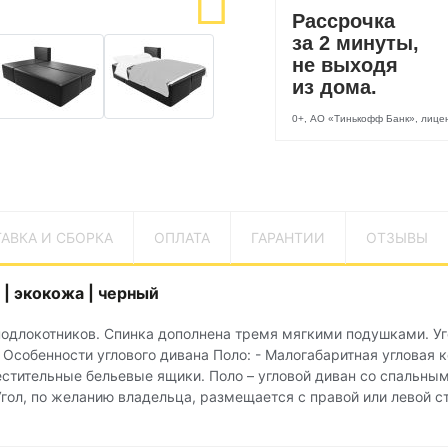
Рассрочка
за 2 минуты,
не выходя
из дома.
0+, АО «Тинькофф Банк», лиц
АВКА И СБОРКА
ОПЛАТА
ГАРАНТИИ
ОТЗЫВЫ
| экокожа | черный
 подлокотников. Спинка дополнена тремя мягкими подушками. У
. Особенности углового дивана Поло: - Малогабаритная угловая к
естительные бельевые ящики. Поло – угловой диван со спальны
ол, по желанию владельца, размещается с правой или левой с