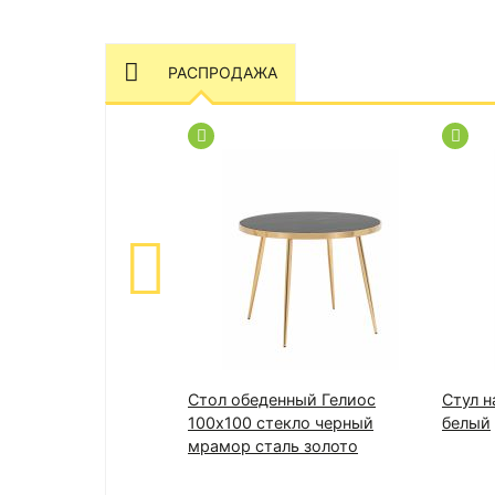
РАСПРОДАЖА
Стол обеденный Гелиос
Стул н
100х100 стекло черный
белый
мрамор сталь золото