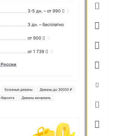
3-5 дн. – от 990
3 дн. – бесплатно
от 900
от 1 739
 России
Кожаные диваны
Диваны до 30000 ₽
 бархата
Диваны монреаль
ы денвер
Диваны лига модерн