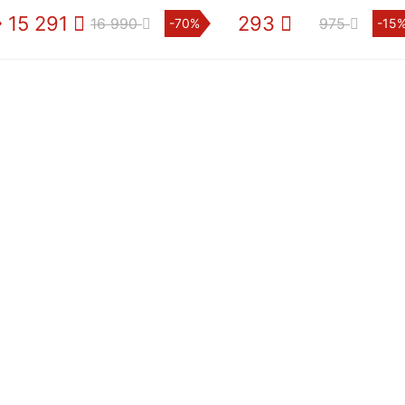
15 291
293
16 990
975
-70%
-15