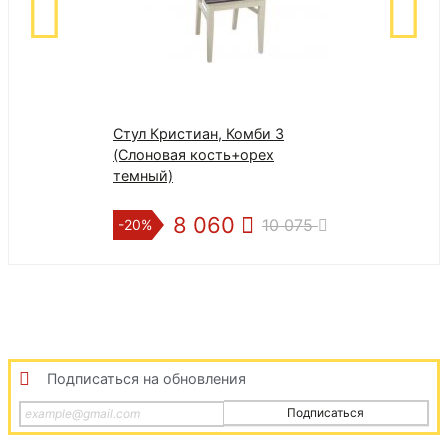
Стул Кристиан, Комби 3
Туалетный ст
(Слоновая кость+орех
(mod. HX15-07
темный)
8 060
6 1
10 075
-20%
-50%
Подписаться на обновления
Подписаться