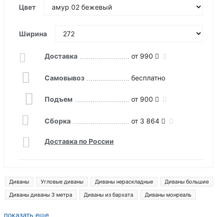
Цвет
Ширина
Доставка
от 990
Самовывоз
бесплатно
Подъем
от 900
Сборка
от 3 864
Доставка по России
Диваны
Угловые диваны
Диваны нераскладные
Диваны большие
Диваны диваны 3 метра
Диваны из бархата
Диваны монреаль
Диваны ливерпуль
Диваны денвер
Диваны лига модерн
показать еще