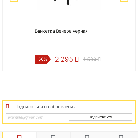
Банкетка Венера черная
НБМР-180 Нам
резинкой "Бам
Микрофибра" 
2 295
8
4 590
-50%
-50%
Подписаться на обновления
Подписаться