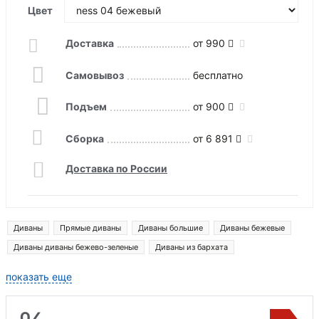
Цвет
Доставка
от 990
Самовывоз
бесплатно
Подъем
от 900
Сборка
от 6 891
Доставка по России
Диваны
Прямые диваны
Диваны большие
Диваны бежевые
Диваны диваны бежево-зеленые
Диваны из бархата
Диваны монреаль
Диваны ливерпуль
Диваны денвер
показать еще
Диваны лига модерн
Прямые диваны со спальным местом
Прямые диваны большие