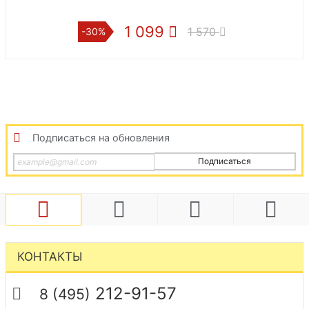
1 099
8
1 570
-30%
-50%
Подписаться на обновления
Подписаться
КОНТАКТЫ
212-91-57
8 (495)