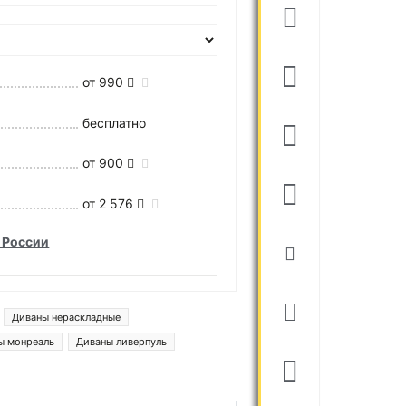
от 990
бесплатно
от 900
от 2 576
 России
Диваны нераскладные
ы монреаль
Диваны ливерпуль
ига модерн