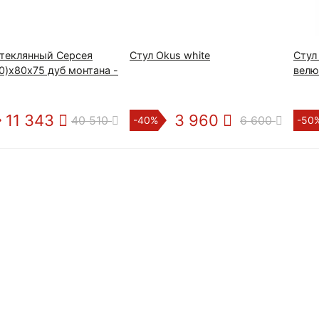
стеклянный Серсея
Стул Okus white
Стул
0)х80х75 дуб монтана -
велю
11 343
3 960
40 510
6 600
-40%
-50