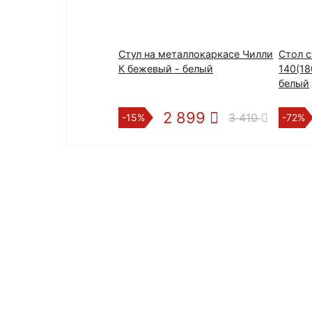
Стул на металлокаркасе Чилли
Стол 
К бежевый - белый
140(18
белый
2 899
3 410
-15%
-72%