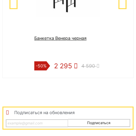
Банкетка Венера черная
Комод МСП 1 Д
Камень Темный
Дуб золотой, 
2 295
3 4
4 590
-50%
-50%
Подписаться на обновления
Подписаться