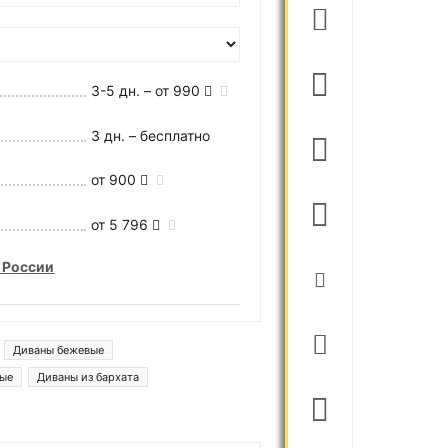
3-5 дн. – от 990
3 дн. – бесплатно
от 900
от 5 796
 России
Диваны бежевые
ные
Диваны из бархата
 ливерпуль
Диваны денвер
ые диваны со спальным местом