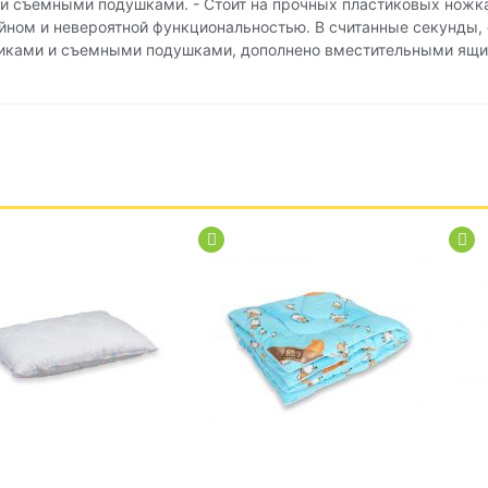
 и съемными подушками. - Стоит на прочных пластиковых ножка
йном и невероятной функциональностью. В считанные секунды,
никами и съемными подушками, дополнено вместительными ящи