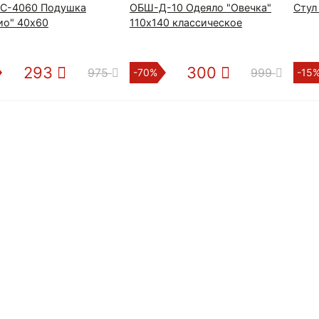
С-4060 Подушка
ОБШ-Д-10 Одеяло "Овечка"
Стул 
ио" 40х60
110х140 классическое
293
300
975
999
-70%
-15