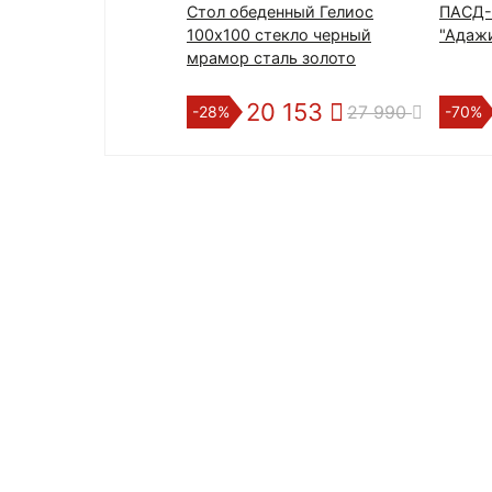
Стол обеденный Гелиос
ПАСД-
100х100 стекло черный
"Адаж
мрамор сталь золото
20 153
27 990
-28%
-70%