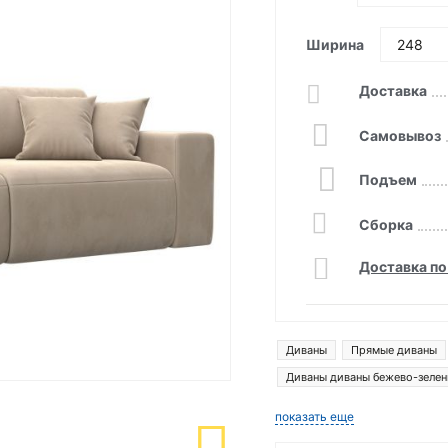
Ширина
Доставка
Самовывоз
Подъем
Сборка
Доставка по
Диваны
Прямые диваны
Диваны диваны бежево-зеле
Диваны монреаль
Диваны
показать еще
Диваны лига модерн
Прям