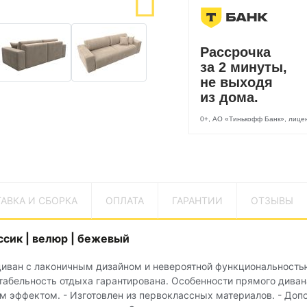
Рассрочка
за 2 минуты,
не выходя
из дома.
0+, АО «Тинькофф Банк», лиц
АВКА И СБОРКА
ОПЛАТА
ГАРАНТИИ
ОТЗЫВЫ
сик | велюр | бежевый
иван с лаконичным дизайном и невероятной функциональностью
абельность отдыха гарантирована. Особенности прямого дивана
 эффектом. - Изготовлен из первоклассных материалов. - До