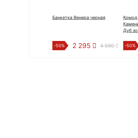
Банкетка Венера черная
Комод
Камень
Дуб зо
2 295
4 590
-50%
-50%