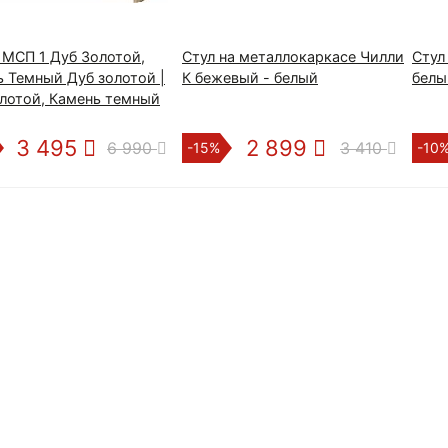
 МСП 1 Дуб Золотой,
Стул на металлокаркасе Чилли
Стул
 Темный Дуб золотой |
К бежевый - белый
белы
лотой, Камень темный
3 495
2 899
6 990
3 410
-15%
-10