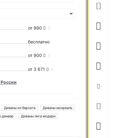
от 990
бесплатно
от 900
от 3 671
 России
Диваны из бархата
Диваны монреаль
ы денвер
Диваны лига модерн
 местом