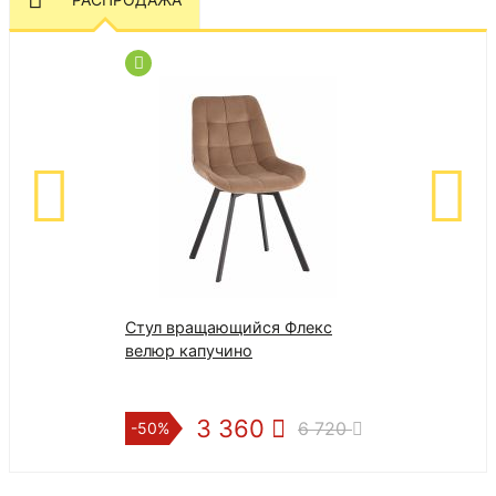
Стул вращающийся Флекс
ОБШ-Д-10 Оде
велюр капучино
110х140 класс
3 360
3
6 720
-50%
-70%