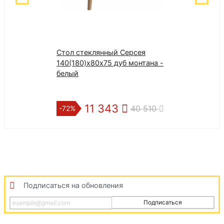
Стол стеклянный Серсея
Стол обеденн
140(180)х80х75 дуб монтана -
100х100 стекл
белый
мрамор сталь
11 343
20 1
40 510
-72%
-28%
Подписаться на обновления
Подписаться